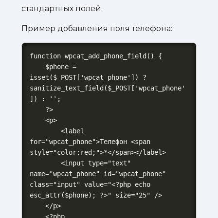
стандартных полей.
Пример добавления поля телефона:
function wpcat_add_phone_field() {

    $phone = 
isset($_POST['wpcat_phone']) ? 
sanitize_text_field($_POST['wpcat_phone'
]) : '';

    ?>

    <p>

        <label 
for="wpcat_phone">Телефон <span 
style="color:red;">*</span></label>

        <input type="text" 
name="wpcat_phone" id="wpcat_phone" 
class="input" value="<?php echo 
esc_attr($phone); ?>" size="25" />

    </p>

    <?php
