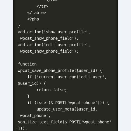
        </tr>

    </table>

    <?php

}

add_action('show_user_profile', 
'wpcat_show_phone_field');

add_action('edit_user_profile', 
'wpcat_show_phone_field');

function 
wpcat_save_phone_profile($user_id) {

    if (!current_user_can('edit_user', 
$user_id)) {

        return false;

    }

    if (isset($_POST['wpcat_phone'])) {

        update_user_meta($user_id, 
'wpcat_phone', 
sanitize_text_field($_POST['wpcat_phone'
]));
