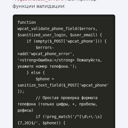
функции валидации:
function 
wpcat_validate_phone_field($errors, 
$sanitized_user_login, $user_email) {

    if (empty($_POST['wpcat_phone'])) {

        $errors-
>add('wpcat_phone_error', 
'<strong>Ошибка:</strong> Пожалуйста, 
укажите номер телефона.');

    } else {

        $phone = 
sanitize_text_field($_POST['wpcat_phone'
]);

        // Простая проверка формата 
телефона (только цифры, +, пробелы, 
дефисы)

        if (!preg_match('/^[\d\+\-\s]
{7,20}$/', $phone)) {
