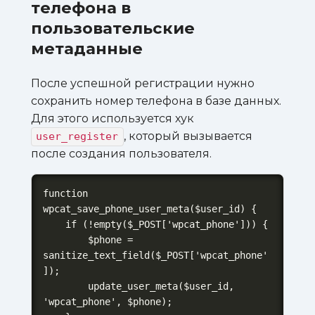
телефона в
пользовательские
метаданные
После успешной регистрации нужно
сохранить номер телефона в базе данных.
Для этого используется хук
, который вызывается
user_register
после создания пользователя.
function 
wpcat_save_phone_user_meta($user_id) {

    if (!empty($_POST['wpcat_phone'])) {

        $phone = 
sanitize_text_field($_POST['wpcat_phone'
]);

        update_user_meta($user_id, 
'wpcat_phone', $phone);
