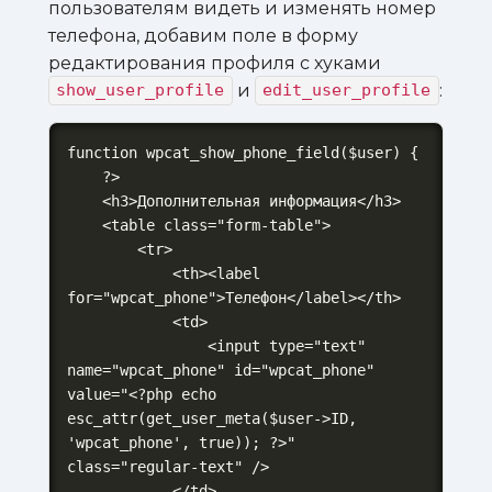
пользователям видеть и изменять номер
телефона, добавим поле в форму
редактирования профиля с хуками
и
:
show_user_profile
edit_user_profile
function wpcat_show_phone_field($user) {

    ?>

    <h3>Дополнительная информация</h3>

    <table class="form-table">

        <tr>

            <th><label 
for="wpcat_phone">Телефон</label></th>

            <td>

                <input type="text" 
name="wpcat_phone" id="wpcat_phone" 
value="<?php echo 
esc_attr(get_user_meta($user->ID, 
'wpcat_phone', true)); ?>" 
class="regular-text" />

            </td>
