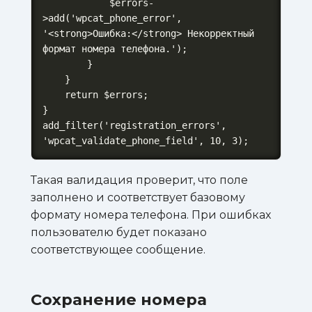
            $errors-
>add('wpcat_phone_error', 
'<strong>Ошибка:</strong> Некорректный 
формат номера телефона.');

        }

    }

    return $errors;

}

add_filter('registration_errors', 
'wpcat_validate_phone_field', 10, 3);
Такая валидация проверит, что поле
заполнено и соответствует базовому
формату номера телефона. При ошибках
пользователю будет показано
соответствующее сообщение.
Сохранение номера