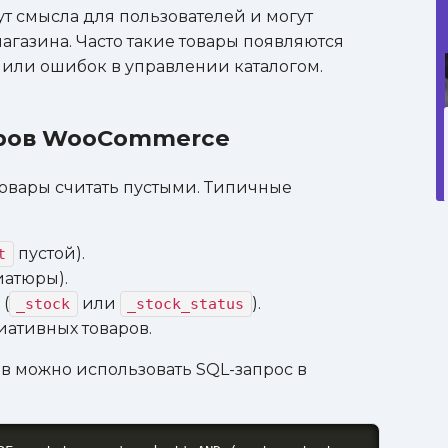
ут смысла для пользователей и могут
агазина. Часто такие товары появляются
 или ошибок в управлении каталогом.
аров WooCommerce
товары считать пустыми. Типичные
пустой).
t
иатюры).
(
или
).
_stock
_stock_status
иативных товаров.
ов можно использовать SQL-запрос в