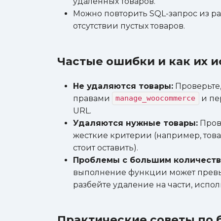
удаленных товаров.
Можно повторить SQL-запрос из ра
отсутствии пустых товаров.
Частые ошибки и как их 
Не удаляются товары:
Проверьте,
правами
и пе
manage_woocommerce
URL.
Удаляются нужные товары:
Пров
жесткие критерии (например, тов
стоит оставить).
Проблемы с большим количеств
выполнение функции может превыс
разбейте удаление на части, испо
Практические советы по 