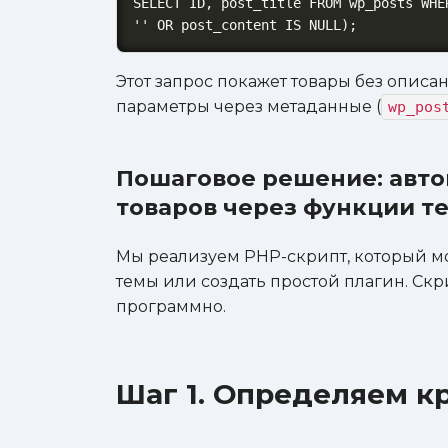
SELECT ID, post_title FROM wp_posts WHE
'' OR post_content IS NULL);
Этот запрос покажет товары без опис
параметры через метаданные (
wp_pos
Пошаговое решение: авто
товаров через функции т
Мы реализуем PHP-скрипт, который м
темы или создать простой плагин. Скр
программно.
Шаг 1. Определяем к