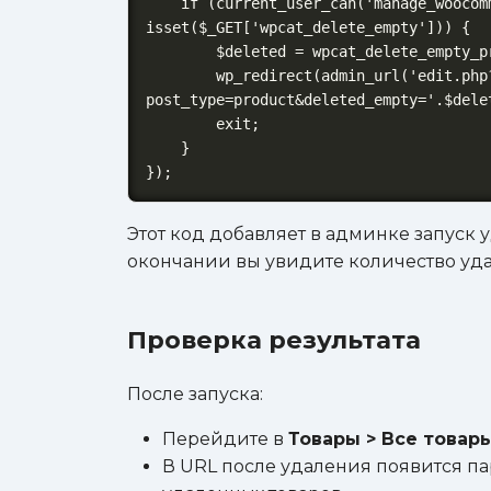
    if (current_user_can('manage_woocommerce') && 
isset($_GET['wpcat_delete_empty'])) {

        $deleted = wpcat_delete_empty_products();

        wp_redirect(admin_url('edit.php?
post_type=product&deleted_empty='.$delet
        exit;

    }

});
Этот код добавляет в админке запуск
окончании вы увидите количество уда
Проверка результата
После запуска:
Перейдите в
Товары > Все товар
В URL после удаления появится п