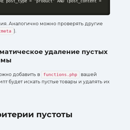
RE post_type = 'product' AND (post_content = 
ания. Аналогично можно проверять другие
).
tmeta
матическое удаление пустых
емы
ожно добавить в
вашей
functions.php
ипт будет искать пустые товары и удалять их
ритерии пустоты