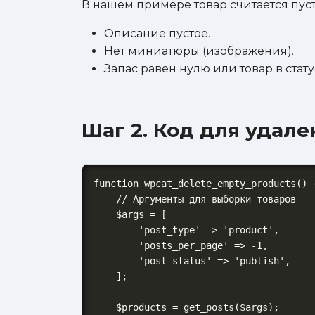
В нашем примере товар считается пуст
Описание пустое.
Нет миниатюры (изображения).
Запас равен нулю или товар в стату
Шаг 2. Код для удале
function wpcat_delete_empty_products() {
    // Аргументы для выборки товаров

    $args = [

        'post_type' => 'product',

        'posts_per_page' => -1,

        'post_status' => 'publish',

    ];

    $products = get_posts($args);
