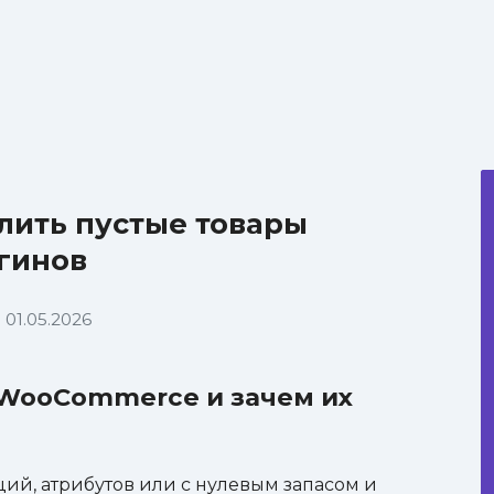
лить пустые товары
гинов
01.05.2026
 WooCommerce и зачем их
ций, атрибутов или с нулевым запасом и