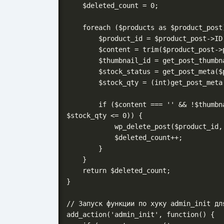
    $deleted_count = 0;

    foreach ($products as $product_post) {

        $product_id = $product_post->ID;

        $content = trim($product_post->post_content);

        $thumbnail_id = get_post_thumbnail_id($product_id);

        $stock_status = get_post_meta($product_id, '_stock_status', true);

        $stock_qty = (int)get_post_meta($product_id, '_stock', true);

        if ($content === '' && !$thumbnail_id && ($stock_status === 'outofstock' || 
$stock_qty <= 0)) {

            wp_delete_post($product_id, true); // true - безвозвратно

            $deleted_count++;

        }

    }

    return $deleted_count;

}

// Запуск функции по хуку admin_init для
add_action('admin_init', function() {
