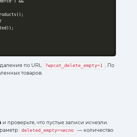
ed));

 удаления по URL
. По
?wpcat_delete_empty=1
ленных товаров.
ы
и проверьте, что пустые записи исчезли.
араметр
— количество
deleted_empty=число