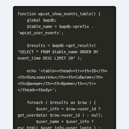
function wpcat_show_events_table() {

    global $wpdb;

    $table_name = $wpdb->prefix . 
'wpcat_user_events';

    $results = $wpdb->get_results( 
"SELECT * FROM $table_name ORDER BY 
event_time DESC LIMIT 20" );

    echo '<table><thead><tr><th>ID</th>
<th>Пользователь</th><th>Событие</th>
<th>Данные</th><th>Время</th></tr>
</thead><tbody>';

    foreach ( $results as $row ) {

        $user_info = $row->user_id ? 
get_userdata( $row->user_id ) : null;

        $user_name = $user_info ? 
esc_html( $user_info->user_login ) : 