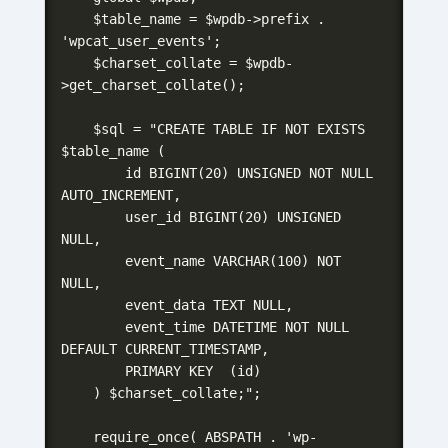
    $table_name = $wpdb->prefix . 
'wpcat_user_events';

    $charset_collate = $wpdb-
>get_charset_collate();

    $sql = "CREATE TABLE IF NOT EXISTS 
$table_name (

        id BIGINT(20) UNSIGNED NOT NULL 
AUTO_INCREMENT,

        user_id BIGINT(20) UNSIGNED 
NULL,

        event_name VARCHAR(100) NOT 
NULL,

        event_data TEXT NULL,

        event_time DATETIME NOT NULL 
DEFAULT CURRENT_TIMESTAMP,

        PRIMARY KEY  (id)

    ) $charset_collate;";

    require_once( ABSPATH . 'wp-