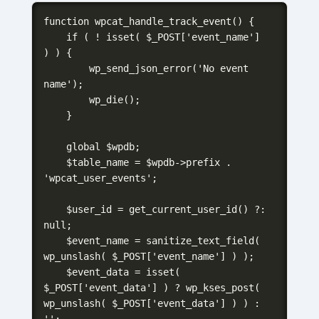
function wpcat_handle_track_event() {

    if ( ! isset( $_POST['event_name'] 
) ) {

        wp_send_json_error('No event 
name');

        wp_die();

    }

    global $wpdb;

    $table_name = $wpdb->prefix . 
'wpcat_user_events';

    $user_id = get_current_user_id() ?: 
null;

    $event_name = sanitize_text_field( 
wp_unslash( $_POST['event_name'] ) );

    $event_data = isset( 
$_POST['event_data'] ) ? wp_kses_post( 
wp_unslash( $_POST['event_data'] ) ) : 
'';
