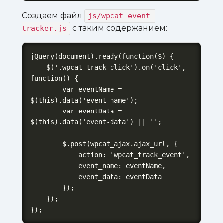
Создаем файл
js/wpcat-event-
с таким содержанием:
tracker.js
jQuery(document).ready(function($) {

    $('.wpcat-track-click').on('click', 
function() {

        var eventName = 
$(this).data('event-name');

        var eventData = 
$(this).data('event-data') || '';

        $.post(wpcat_ajax.ajax_url, {

            action: 'wpcat_track_event',

            event_name: eventName,

            event_data: eventData

        });

    });

});