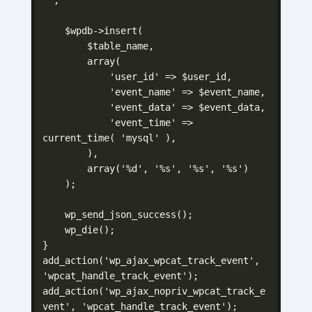
    $wpdb->insert(

        $table_name,

        array(

            'user_id' => $user_id,

            'event_name' => $event_name,

            'event_data' => $event_data,

            'event_time' => 
current_time( 'mysql' ),

        ),

        array('%d', '%s', '%s', '%s')

    );

    wp_send_json_success();

    wp_die();

}

add_action('wp_ajax_wpcat_track_event', 
'wpcat_handle_track_event');

add_action('wp_ajax_nopriv_wpcat_track_e
vent', 'wpcat_handle_track_event');