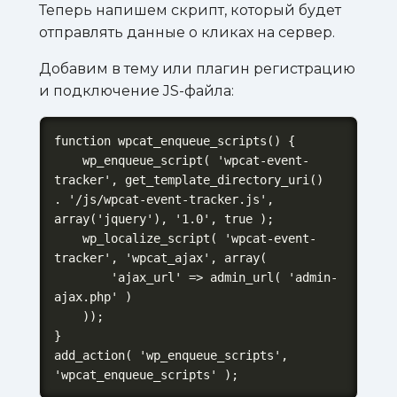
Теперь напишем скрипт, который будет
отправлять данные о кликах на сервер.
Добавим в тему или плагин регистрацию
и подключение JS-файла:
function wpcat_enqueue_scripts() {

    wp_enqueue_script( 'wpcat-event-
tracker', get_template_directory_uri() 
. '/js/wpcat-event-tracker.js', 
array('jquery'), '1.0', true );

    wp_localize_script( 'wpcat-event-
tracker', 'wpcat_ajax', array(

        'ajax_url' => admin_url( 'admin-
ajax.php' )

    ));

}

add_action( 'wp_enqueue_scripts', 
'wpcat_enqueue_scripts' );