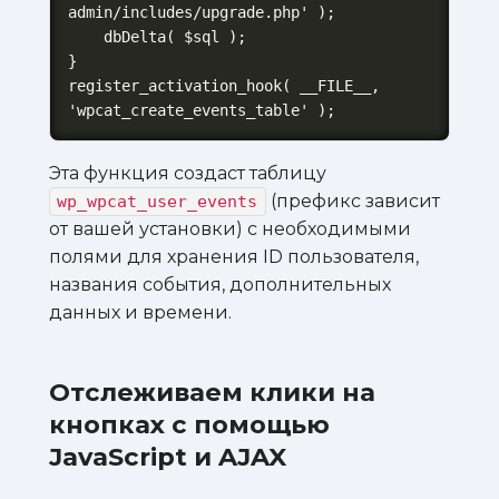
admin/includes/upgrade.php' );

    dbDelta( $sql );

}

register_activation_hook( __FILE__, 
'wpcat_create_events_table' );
Эта функция создаст таблицу
(префикс зависит
wp_wpcat_user_events
от вашей установки) с необходимыми
полями для хранения ID пользователя,
названия события, дополнительных
данных и времени.
Отслеживаем клики на
кнопках с помощью
JavaScript и AJAX