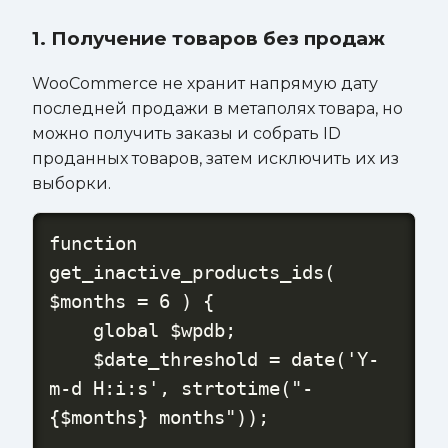
1. Получение товаров без продаж
WooCommerce не хранит напрямую дату
последней продажи в метаполях товара, но
можно получить заказы и собрать ID
проданных товаров, затем исключить их из
выборки.
function 
get_inactive_products_ids( 
$months = 6 ) {

    global $wpdb;

    $date_threshold = date('Y-
m-d H:i:s', strtotime("-
{$months} months"));
