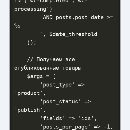
IN ('wc-completed','wc-
processing')

         AND posts.post_date >= 
%s

        ", $date_threshold

    ));

    // Получаем все 
опубликованные товары

    $args = [

        'post_type' => 
'product',

        'post_status' => 
'publish',

        'fields' => 'ids',

        'posts_per_page' => -1,
