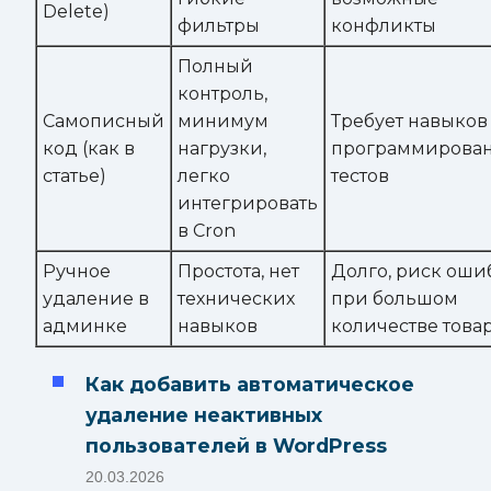
Delete)
фильтры
конфликты
Полный
контроль,
Самописный
минимум
Требует навыков
код (как в
нагрузки,
программирован
статье)
легко
тестов
интегрировать
в Cron
Ручное
Простота, нет
Долго, риск оши
удаление в
технических
при большом
админке
навыков
количестве това
Как добавить автоматическое
удаление неактивных
пользователей в WordPress
20.03.2026