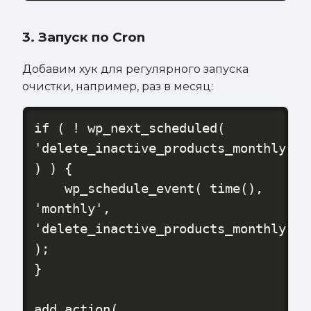
3. Запуск по Cron
Добавим хук для регулярного запуска
очистки, например, раз в месяц:
if ( ! wp_next_scheduled( 
'delete_inactive_products_monthly' 
) ) {

    wp_schedule_event( time(), 
'monthly', 
'delete_inactive_products_monthly' 
);

}

add_action( 