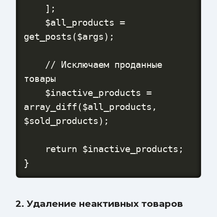
    ];

    $all_products = 
get_posts($args);

    // Исключаем проданные 
товары

    $inactive_products = 
array_diff($all_products, 
$sold_products);

    return $inactive_products;

}
2. Удаление неактивных товаров