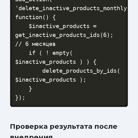
'delete_inactive_products_monthly', 
function() {

    $inactive_products = 
get_inactive_products_ids(6); 
// 6 месяцев

    if ( ! empty( 
$inactive_products ) ) {

        delete_products_by_ids( 
$inactive_products );

    }

});
Проверка результата после
внедрения