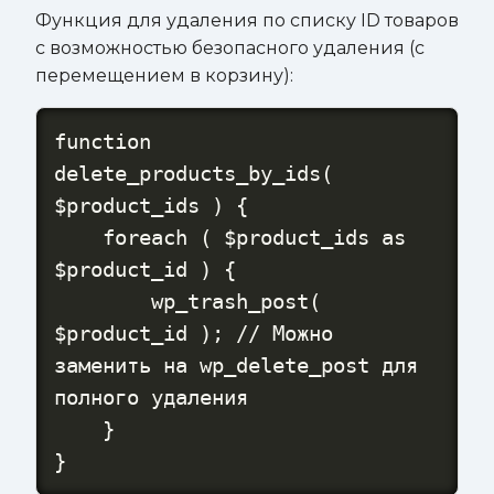
Функция для удаления по списку ID товаров
с возможностью безопасного удаления (с
перемещением в корзину):
function 
delete_products_by_ids( 
$product_ids ) {

    foreach ( $product_ids as 
$product_id ) {

        wp_trash_post( 
$product_id ); // Можно 
заменить на wp_delete_post для 
полного удаления

    }

}