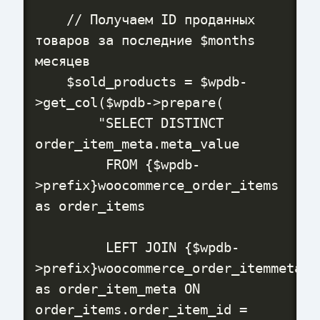
    // Получаем ID проданных 
товаров за последние $months 
месяцев

    $sold_products = $wpdb-
>get_col($wpdb->prepare(

        "SELECT DISTINCT 
order_item_meta.meta_value

         FROM {$wpdb-
>prefix}woocommerce_order_items 
as order_items

         LEFT JOIN {$wpdb-
>prefix}woocommerce_order_itemmeta 
as order_item_meta ON 
order_items.order_item_id = 