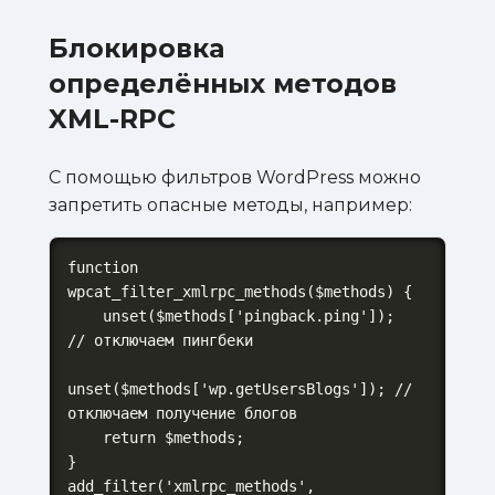
Блокировка
определённых методов
XML-RPC
С помощью фильтров WordPress можно
запретить опасные методы, например:
function 
wpcat_filter_xmlrpc_methods($methods) {

    unset($methods['pingback.ping']); 
// отключаем пингбеки

unset($methods['wp.getUsersBlogs']); // 
отключаем получение блогов

    return $methods;

}

add_filter('xmlrpc_methods', 